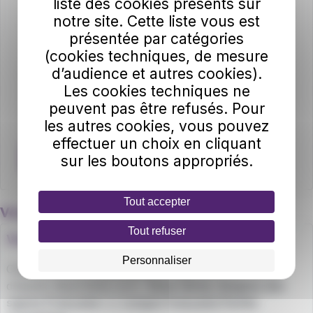
liste des cookies présents sur
J'ai lu et j’accepte les modalités de traitement de mes données.
notre site. Cette liste vous est
Les informations recueillies à partir de ce formulaire sont
présentée par catégories
nécessaires à la gestion de votre demande.Pour plus
d’informations, nous vous invitons à lire notre Politique de
(cookies techniques, de mesure
confidentialité consultable
ici
.
d’audience et autres cookies).
Champ requis
Veuillez confirmer que vous n'êtes pas un robot.
Les cookies techniques ne
peuvent pas être refusés. Pour
les autres cookies, vous pouvez
effectuer un choix en cliquant
Envoyer
sur les boutons appropriés.
Tout accepter
Vous êtes sourd ou malentendant ?
Tout refuser
Vous êtes sourd ou malentendant ?
Personnaliser
Cliquez ici pour nous contacter par écrit. Les modes
d’appels disponibles sont :
Sous-titres, langues des
signes Française
ou
Langue française Parlée