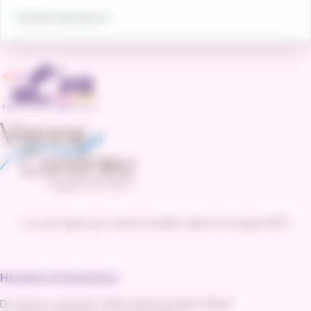
Ecrivez-nous
par ici
.
L'va est opéré par Vienne mobilité, filiale du Groupe RATP
Horaires d'ouverture
Du lundi au vendredi : 8h30-12h30 et 14h00-19h00