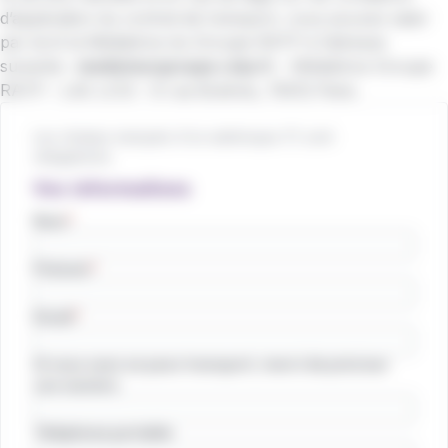
d’application du contrat de transport, vous pouvez saisir
par écrit la Médiatrice du Groupe RATP à l’adresse
suivante :
mediateurgroupe.ratp.fr
– Médiatrice Groupe
RATP – LAC LC12 – 9 rue Brahms, 75012 Paris.
Les champs marqués d'un astérisque (*) sont
obligatoires.
Vos informations
Nom
Prénom
Email
Si vous avez un pass transport, merci de préciser
son numéro
Téléphone portable