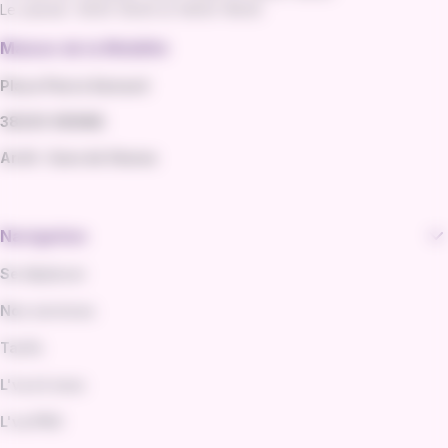
Le samedi : 8h30-12h30 et 14h00-16h30
Maison de la Mobilité
Place Pierre Semard
38200 VIENNE
Arrêt : Gare de Vienne
Navigation
Se déplacer
Nos services
Tarifs
L'va et vous
L'va PRO