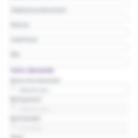
Téléphone professionnel
Adresse
Code Postal
Ville
Votre demande
Nature de la demande
Motif général
Motif détaillé
Objet