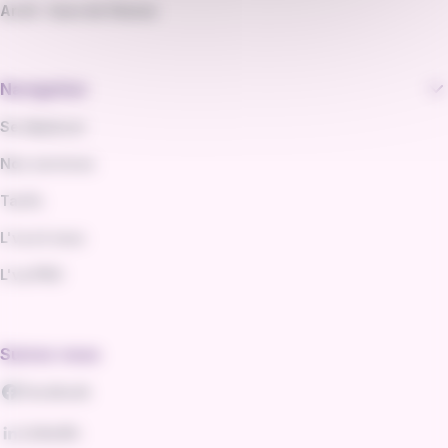
Arrêt : Gare de Vienne
Navigation
Se déplacer
Nos services
Tarifs
L'va et vous
L'va PRO
Suivez-nous
Facebook
LinkedIn