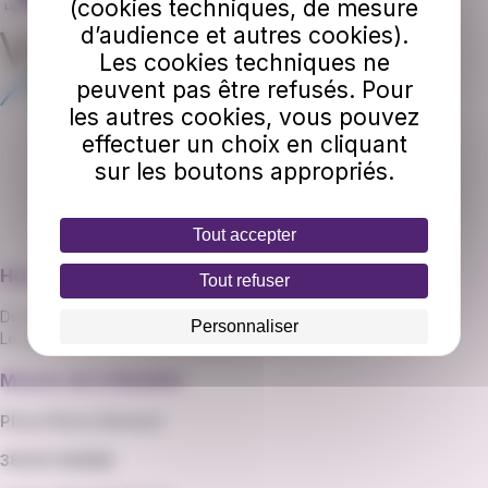
(cookies techniques, de mesure
d’audience et autres cookies).
Les cookies techniques ne
peuvent pas être refusés. Pour
les autres cookies, vous pouvez
effectuer un choix en cliquant
sur les boutons appropriés.
L'va est opéré par Vienne mobilité, filiale du Groupe RATP
Tout accepter
Horaires d'ouverture
Tout refuser
Du lundi au vendredi : 8h30-12h30 et 14h00-19h00
Personnaliser
Le samedi : 8h30-12h30 et 14h00-16h30
Maison de la Mobilité
Place Pierre Semard
38200 VIENNE