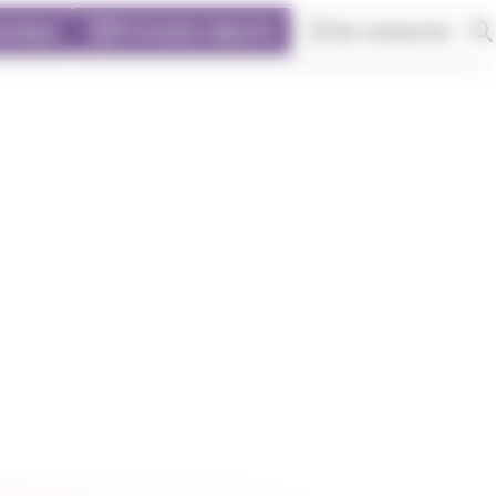
outique
Prochains départs
Se connecter