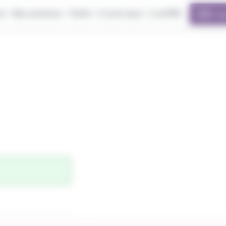
er
Nos services
Tarifs
L'va et vous
L'va PRO
E-b