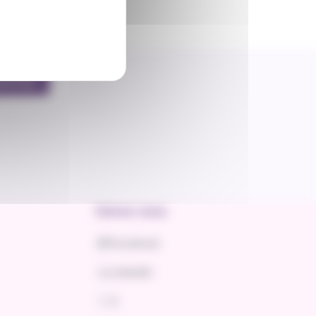
bonner
Suivez-nous
Facebook
LinkedIn
X