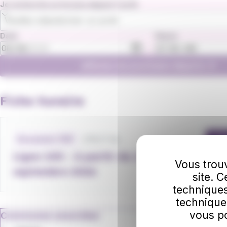
Je recherche un horaire depuis l'arrêt
Veuillez sélectionner un arrêt
Date
Heure
Afficher les prochains départs
Fiche horaire
Fichiers
horaires
278.17 Ko
Document .PDF
Té
Ligne 100 - à partir du 1er
Vous trouv
septembre 2026
site. 
techniques
technique
vous po
Communes associées