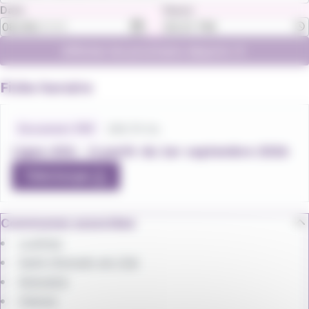
Date
Heure
Afficher les prochains départs
Fiche horaire
Fichiers
horaires
296.76 Ko
Document .PDF
Ligne 406 - à partir du 1er septembre 2026
Télécharger
Communes associées
Luzinay
Saint-Romain-en-Gal
Serpaize
Vienne