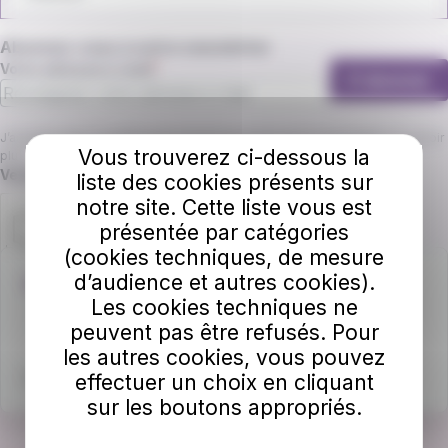
Abonnez-vous à notre newsletter
Votre adresse e-mail
S'abonner
J’accepte que L'va utilise mon email pour m’envoyer la newsletter. En savoir
Vous trouverez ci-dessous la
plus.
Champ requis
Veuillez confirmer que vous n'êtes pas un robot.
liste des cookies présents sur
notre site. Cette liste vous est
présentée par catégories
(cookies techniques, de mesure
d’audience et autres cookies).
Une question ?
Les cookies techniques ne
Contactez-nous au 04.74.85.18.51
peuvent pas être refusés. Pour
les autres cookies, vous pouvez
Ecrivez-nous
par ici
.
effectuer un choix en cliquant
sur les boutons appropriés.