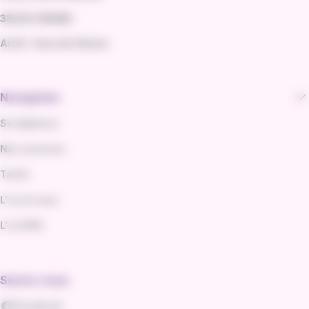
38200 VIENNE
Arrêt : Gare de Vienne
Navigation
Se déplacer
Nos services
Tarifs
L'va et vous
L'va PRO
Suivez-nous
Facebook