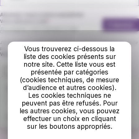
Abonnez-vous à notre newsletter
Votre adresse e-mail
S'abonner
J’accepte que L'va utilise mon email pour m’envoyer la newsletter. En savoir
Vous trouverez ci-dessous la
plus.
Champ requis
Veuillez confirmer que vous n'êtes pas un robot.
liste des cookies présents sur
notre site. Cette liste vous est
présentée par catégories
(cookies techniques, de mesure
d’audience et autres cookies).
Une question ?
Les cookies techniques ne
Contactez-nous au 04.74.85.18.51
peuvent pas être refusés. Pour
les autres cookies, vous pouvez
Ecrivez-nous
par ici
.
effectuer un choix en cliquant
sur les boutons appropriés.