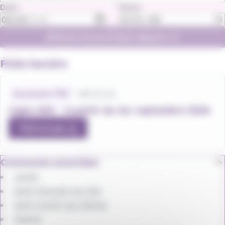
Date
Heure
Afficher les prochains départs
Fiche horaire
Fichiers
horaires
260.53 Ko
Document .PDF
Ligne 604 - à partir du 1er septembre 2026
Télécharger
Communes associées
Jardin
Saint-Romain-en-Gal
Saint-Sorlin-de-Vienne
Vienne