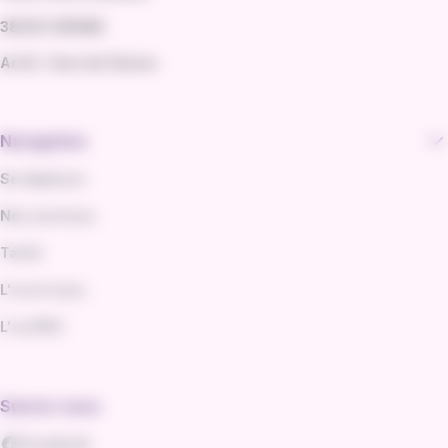
38200 VIENNE
Arrêt : Gare de Vienne
Navigation
Se déplacer
Nos services
Tarifs
L'va et vous
L'va PRO
Suivez-nous
Facebook